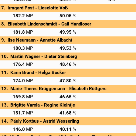
Irmgard Post - 
Lieselotte Voß
→
Privatscore
182.2
50.05
Elisabeth Lindenschmidt - 
Gail Handloser
→
Privatscore
181.8
49.95
Ilse Neumann - 
Annette Albacht
→
Privatscore
180.3
49.53
Martin Wagner - 
Dieter Steinberg
→
Privatscore
176.4
48.46
Karin Brand - 
Helga Böcker
→
Privatscore
174.0
47.80
Marie-Theres Brüggemann - 
Elisabeth Röttgers
→
Privatscore
169.8
46.65
Brigitte Varola - 
Regine Kleintje
→
Privatscore
151.7
41.68
Päuly Kortbus - 
Astrid Wesserling
→
Privatscore
146.0
40.11