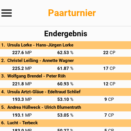
Paarturnier
Endergebnis
Ursula Lorke - 
Hans-Jürgen Lorke
→
Privatscore
227.6
62.53
22
Christel Leißing - 
Annette Wagner
→
Privatscore
225.2
61.87
17
Wolfgang Brendel - 
Peter Röh
→
Privatscore
221.8
60.93
12
Ursula Artzt-Gläue - 
Edeltraud Schlief
→
Privatscore
193.3
53.10
9
Andrea Hüllweck - 
Ulrich Blumentrath
→
Privatscore
193.1
53.05
7
Lucht - 
Terbeck
→
Privatscore
183.0
50.27
5