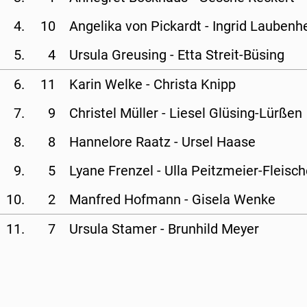
4.
10
Angelika von Pickardt - 
Ingrid Laubenh
5.
4
Ursula Greusing - 
Etta Streit-Büsing
6.
11
Karin Welke - 
Christa Knipp
7.
9
Christel Müller - 
Liesel Glüsing-Lürßen
8.
8
Hannelore Raatz - 
Ursel Haase
9.
5
Lyane Frenzel - 
Ulla Peitzmeier-Fleisch
10.
2
Manfred Hofmann - 
Gisela Wenke
11.
7
Ursula Stamer - 
Brunhild Meyer