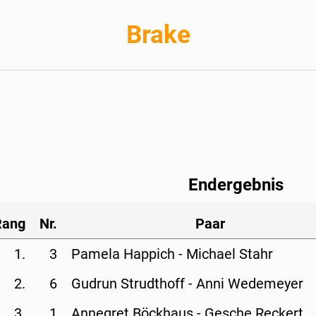
Brake
Endergebnis
Rang
Nr.
Paar
1.
3
Pamela Happich - 
Michael Stahr
2.
6
Gudrun Strudthoff - 
Anni Wedemeyer
3.
1
Annegret Böckhaus - 
Gesche Reckert