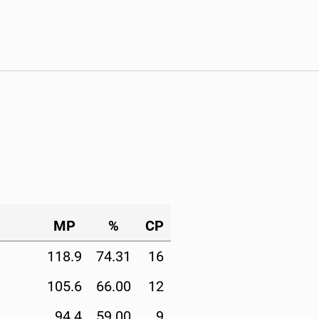
MP
%
CP
118.9
74.31
16
105.6
66.00
12
94.4
59.00
9