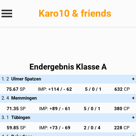
Karo10 & friends
Endergebnis Klasse A
Ulmer Spatzen
Dr. Andreas Stoll (158 CP), Thomas Alraun (158 CP), Marie-Luise
75.67
114
5 / 0 / 1
632
Neugebauer (158 CP), Heidi Küppers (158 CP)
Memmingen
Heinrich Nowak (95 CP), Georg Balabanov (95 CP), Tomasz Krol
71.35
89
5 / 0 / 1
380
(95 CP), Peter Obenhuber (95 CP)
Tübingen
Matthias Laukenmann (57 CP), Friedemann Bittner (57 CP), Dr.
59.85
73
2 / 0 / 4
228
Susanna Piazzera (57 CP), Adam Hilse (57 CP)