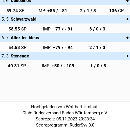
Dokodinos
Stefan Gezeck (34 CP), Ralf Schmidt (34 CP), Hans-Peter Gompf
59.74
85
2 / 1 / 3
136
(34 CP), Monika Gompf (34 CP)
Schwarzwald
Wilfried Brauner, Elfriede Brauner, Sonja Kilian, Horst Kilian
58.55
77
3 / 0 / 3
Allez les bleus
Christiane Krakat, Annette Karo-Stichert, Susanne Cörlin, Gabriela
54.53
79
2 / 1 / 3
Fuchs
Stoneage
Ralph Hungerbühler, Dr. Alexia Kallia, Dr. Horst Oehler, Helga
40.31
50
1 / 0 / 5
Kummer
Hochgeladen von Wolfhart Umlauft
Club: Bridgeverband Baden-Württemberg e.V.
Scorezeit: 05.11.2023 20:38:34
Scoreprogramm: RuderSyv 3.0