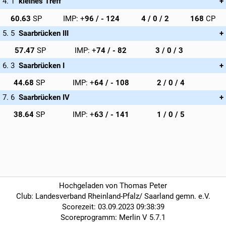
kleines Treff
Hans van Berendonck (42 CP), Piotr Weglinski (42 CP), Victoria
60.63
96
4 / 0 / 2
168
Di Bacco (42 CP), Andreas Bauer (42 CP)
Saarbrücken III
Arno Kuhn, Ute Bayer, Claudia Ehehalt, Helmut Hunsicker
57.47
74
3 / 0 / 3
Saarbrücken I
Thomas Schmitt, Paul Ferdinand Büntemeyer, Maria
44.68
64
2 / 0 / 4
Spangemacher, Regine Bartels
Saarbrücken IV
Christel Bernard, Ursula Höck-Steiner, Regina Schlösser, Helene
38.64
63
1 / 0 / 5
Lenhart-Benz
Hochgeladen von Thomas Peter
Club: Landesverband Rheinland-Pfalz/ Saarland gemn. e.V.
Scorezeit: 03.09.2023 09:38:39
Scoreprogramm: Merlin V 5.7.1