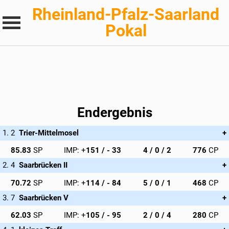
Rheinland-Pfalz-Saarland
Pokal
Endergebnis
Trier-Mittelmosel
Kathrin Schwalbach (194 CP), Michael Pauly (194 CP), Sandro
85.83
151
4 / 0 / 2
776
Bohnsack (194 CP), Stefan Weber (194 CP)
Saarbrücken II
Frank Luithle (117 CP), Dr. Christian Gill (117 CP), Christel
70.72
114
5 / 0 / 1
468
Schackmann (117 CP), Robert Manning (117 CP)
Saarbrücken V
Helene Britz-Cocker (70 CP), Bernd Schlenker (70 CP), Rita
62.03
105
2 / 0 / 4
280
Degott (70 CP), Dr. Ernst Jürgen Bartels (70 CP)