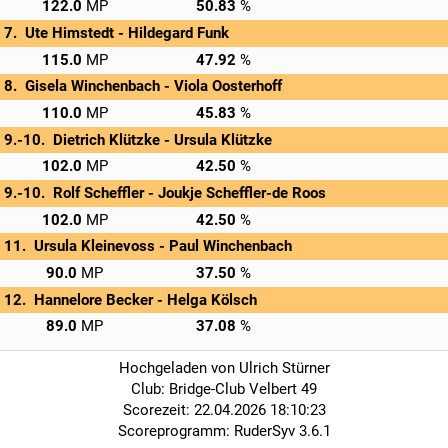
→
Privatscore
122.0
50.83
Ute Himstedt - 
Hildegard Funk
→
Privatscore
115.0
47.92
Gisela Winchenbach - 
Viola Oosterhoff
→
Privatscore
110.0
45.83
Dietrich Klützke - 
Ursula Klützke
→
Privatscore
102.0
42.50
Rolf Scheffler - 
Joukje Scheffler-de Roos
→
Privatscore
102.0
42.50
Ursula Kleinevoss - 
Paul Winchenbach
→
Privatscore
90.0
37.50
Hannelore Becker - 
Helga Kölsch
→
Privatscore
89.0
37.08
Hochgeladen von Ulrich Stürner
Club: Bridge-Club Velbert 49
Scorezeit: 22.04.2026 18:10:23
Scoreprogramm: RuderSyv 3.6.1