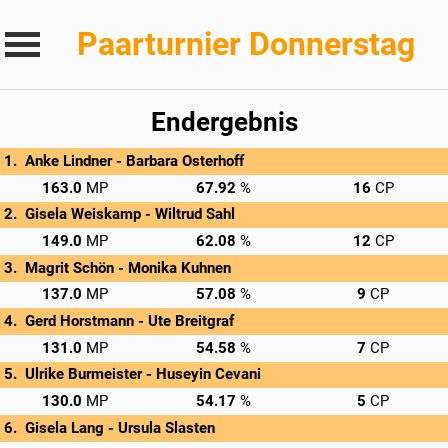
Paarturnier Donnerstag
Endergebnis
Anke Lindner - 
Barbara Osterhoff
→
Privatscore
163.0
67.92
16
Gisela Weiskamp - 
Wiltrud Sahl
→
Privatscore
149.0
62.08
12
Magrit Schön - 
Monika Kuhnen
→
Privatscore
137.0
57.08
9
Gerd Horstmann - 
Ute Breitgraf
→
Privatscore
131.0
54.58
7
Ulrike Burmeister - 
Huseyin Cevani
→
Privatscore
130.0
54.17
5
Gisela Lang - 
Ursula Slasten