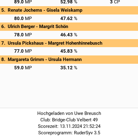
→
Privatscore
89.0
52.98
3
Renate Jochems - 
Gisela Weiskamp
→
Privatscore
80.0
47.62
Ulrich Berger - 
Margrit Schön
→
Privatscore
78.0
46.43
Ursula Pickshaus - 
Margret Hohenhinnebusch
→
Privatscore
77.0
45.83
Margareta Grimm - 
Ursula Hermann
→
Privatscore
59.0
35.12
Hochgeladen von Uwe Breusch
Club: Bridge-Club Velbert 49
Scorezeit: 13.11.2024 21:52:24
Scoreprogramm: RuderSyv 3.5