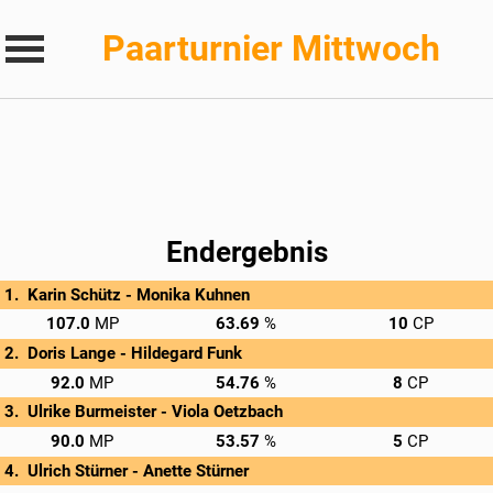
Paarturnier Mittwoch
Endergebnis
Karin Schütz - 
Monika Kuhnen
→
Privatscore
107.0
63.69
10
Doris Lange - 
Hildegard Funk
→
Privatscore
92.0
54.76
8
Ulrike Burmeister - 
Viola Oetzbach
→
Privatscore
90.0
53.57
5
Ulrich Stürner - 
Anette Stürner