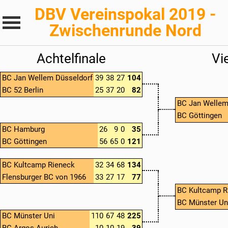
DBV Vereinspokal 2019 -
Zwischenrunde Nord
Achtelfinale
Vie
BC Jan Wellem Düsseldorf
39
38
27
104
BC 52 Berlin
25
37
20
82
BC Jan Wellem
BC Göttingen
BC Hamburg
26
9
0
35
BC Göttingen
56
65
0
121
BC Kultcamp Rieneck
32
34
68
134
Flensburger BC von 1966
33
27
17
77
BC Kultcamp R
BC Münster Un
BC Münster Uni
110
67
48
225