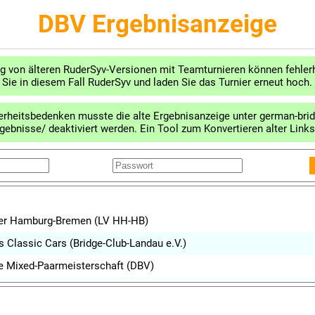
DBV Ergebnisanzeige
g von älteren RuderSyv-Versionen mit Teamturnieren können fehlerh
 Sie in diesem Fall RuderSyv und laden Sie das Turnier erneut hoch.
erheitsbedenken musste die alte Ergebnisanzeige unter german-brid
rgebnisse/ deaktiviert werden. Ein Tool zum Konvertieren alter Links
nier Hamburg-Bremen
s Classic Cars
he Mixed-Paarmeisterschaft
nier Hamburg-Bremen
nier am 3. Sonntag im Monat Juli 2026