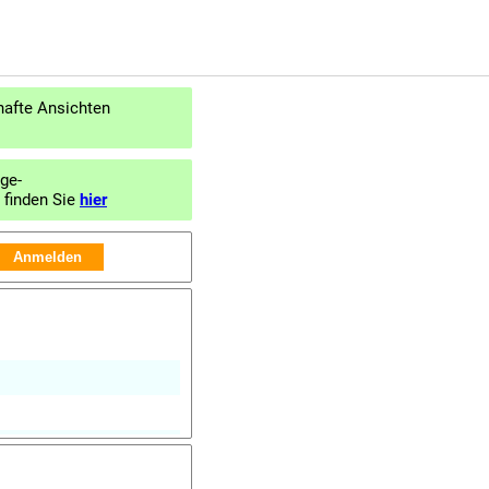
afte Ansichten 
ge-
 finden Sie 
hier