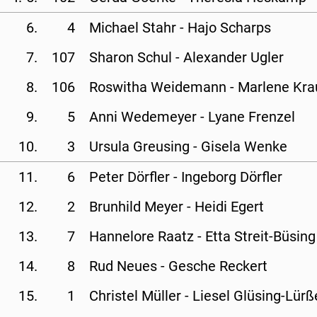
6.
4
Michael Stahr - 
Hajo Scharps
7.
107
Sharon Schul - 
Alexander Ugler
8.
106
Roswitha Weidemann - 
Marlene Kra
9.
5
Anni Wedemeyer - 
Lyane Frenzel
10.
3
Ursula Greusing - 
Gisela Wenke
11.
6
Peter Dörfler - 
Ingeborg Dörfler
12.
2
Brunhild Meyer - 
Heidi Egert
13.
7
Hannelore Raatz - 
Etta Streit-Büsing
14.
8
Rud Neues - 
Gesche Reckert
15.
1
Christel Müller - 
Liesel Glüsing-Lürß