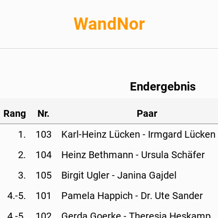
WandNor
Endergebnis
Rang
Nr.
Paar
1.
103
Karl-Heinz Lücken - 
Irmgard Lücken
2.
104
Heinz Bethmann - 
Ursula Schäfer
3.
105
Birgit Ugler - 
Janina Gajdel
4.-5.
101
Pamela Happich - 
Dr. Ute Sander
4.-5.
102
Gerda Goerke - 
Theresia Heskamp