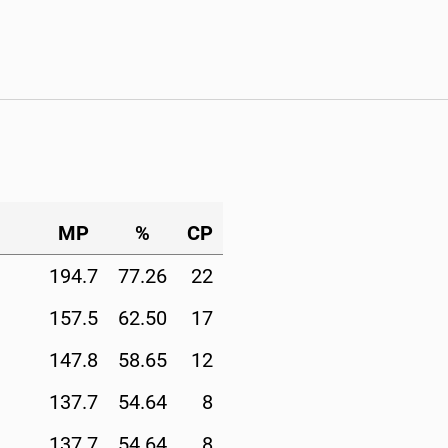
MP
%
CP
194.7
77.26
22
157.5
62.50
17
147.8
58.65
12
137.7
54.64
8
137.7
54.64
8