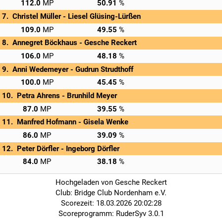
→
Privatscore
112.0
50.91
Christel Müller - 
Liesel Glüsing-Lürßen
→
Privatscore
109.0
49.55
Annegret Böckhaus - 
Gesche Reckert
→
Privatscore
106.0
48.18
Anni Wedemeyer - 
Gudrun Strudthoff
→
Privatscore
100.0
45.45
Petra Ahrens - 
Brunhild Meyer
→
Privatscore
87.0
39.55
Manfred Hofmann - 
Gisela Wenke
→
Privatscore
86.0
39.09
Peter Dörfler - 
Ingeborg Dörfler
→
Privatscore
84.0
38.18
Hochgeladen von Gesche Reckert
Club: Bridge Club Nordenham e.V.
Scorezeit: 18.03.2026 20:02:28
Scoreprogramm: RuderSyv 3.0.1