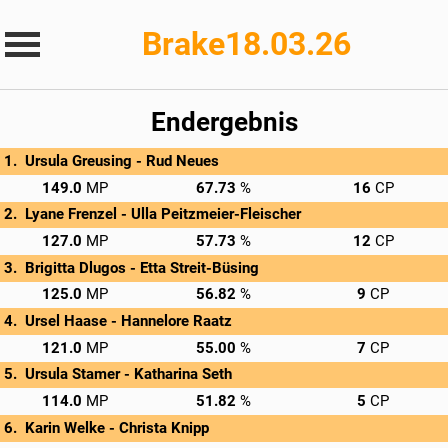
Brake18.03.26
Endergebnis
Ursula Greusing - 
Rud Neues
→
Privatscore
149.0
67.73
16
Lyane Frenzel - 
Ulla Peitzmeier-Fleischer
→
Privatscore
127.0
57.73
12
Brigitta Dlugos - 
Etta Streit-Büsing
→
Privatscore
125.0
56.82
9
Ursel Haase - 
Hannelore Raatz
→
Privatscore
121.0
55.00
7
Ursula Stamer - 
Katharina Seth
→
Privatscore
114.0
51.82
5
Karin Welke - 
Christa Knipp