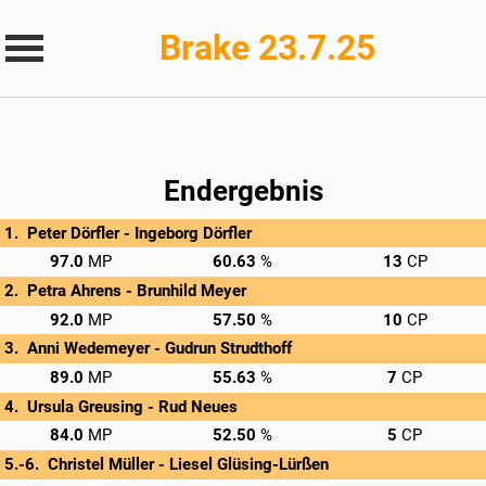
Brake 23.7.25
Endergebnis
Peter Dörfler - 
Ingeborg Dörfler
→
Privatscore
97.0
60.63
13
Petra Ahrens - 
Brunhild Meyer
→
Privatscore
92.0
57.50
10
Anni Wedemeyer - 
Gudrun Strudthoff
→
Privatscore
89.0
55.63
7
Ursula Greusing - 
Rud Neues
→
Privatscore
84.0
52.50
5
Christel Müller - 
Liesel Glüsing-Lürßen