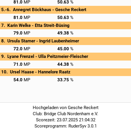
→
Privatscore
81.0
50.63
Annegret Böckhaus - 
Gesche Reckert
→
Privatscore
81.0
50.63
Karin Welke - 
Etta Streit-Büsing
→
Privatscore
79.0
49.38
Ursula Stamer - 
Ingrid Laubenheimer
→
Privatscore
72.0
45.00
Lyane Frenzel - 
Ulla Peitzmeier-Fleischer
→
Privatscore
71.0
44.38
Ursel Haase - 
Hannelore Raatz
→
Privatscore
54.0
33.75
Hochgeladen von Gesche Reckert
Club: Bridge Club Nordenham e.V.
Scorezeit: 23.07.2025 21:04:32
Scoreprogramm: RuderSyv 3.0.1