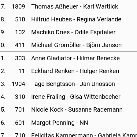
7.
1809
Thomas Aßheuer - 
Karl Wartlick
8.
510
Hiltrud Heubes - 
Regina Verlande
9.
102
Machiko Dries - 
Odile Espitalier
0.
411
Michael Gromöller - 
Björn Janson
1.
303
Anne Gladiator - 
Hilmar Benecke
2.
11
Eckhard Renken - 
Holger Renken
3.
1904
Tage Bengtsson - 
Jan Unosson
4.
310
Irene Fraling - 
Gisa Wittenbecher
5.
701
Nicole Kock - 
Susanne Rademann
6.
601
Margot Penning - 
NN
7.
710
Felicitas Kampermann - 
Gabriela Kam