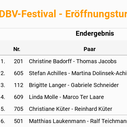
 DBV-Festival - Eröffnungstur
Endergebnis
Nr.
Paar
1.
201
Christine Badorff - 
Thomas Jacobs
2.
605
Stefan Achilles - 
Martina Dolinsek-Achi
3.
112
Brigitte Langer - 
Gabriele Schneider
4.
609
Linda Molle - 
Marco Ter Laare
5.
705
Christiane Küter - 
Reinhard Küter
6.
501
Matthias Laukenmann - 
Ralf Teichman