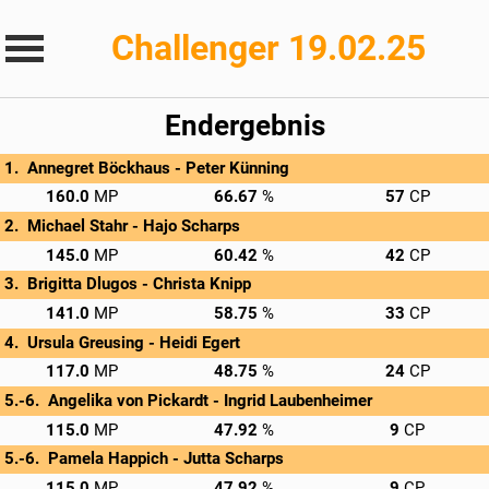
Challenger 19.02.25
Endergebnis
Annegret Böckhaus - 
Peter Künning
→
Privatscore
160.0
66.67
57
Michael Stahr - 
Hajo Scharps
→
Privatscore
145.0
60.42
42
Brigitta Dlugos - 
Christa Knipp
→
Privatscore
141.0
58.75
33
Ursula Greusing - 
Heidi Egert
→
Privatscore
117.0
48.75
24
Angelika von Pickardt - 
Ingrid Laubenheimer
→
Privatscore
115.0
47.92
9
Pamela Happich - 
Jutta Scharps
→
Privatscore
115.0
47.92
9