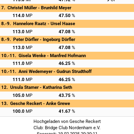
Christel Müller - 
Brunhild Meyer
→
Privatscore
114.0
47.50
Hannelore Raatz - 
Ursel Haase
→
Privatscore
113.0
47.08
Peter Dörfler - 
Ingeborg Dörfler
→
Privatscore
113.0
47.08
Gisela Wenke - 
Manfred Hofmann
→
Privatscore
111.0
46.25
Anni Wedemeyer - 
Gudrun Strudthoff
→
Privatscore
111.0
46.25
Ursula Stamer - 
Katharina Seth
→
Privatscore
105.0
43.75
Gesche Reckert - 
Anke Grewe
→
Privatscore
100.0
41.67
Hochgeladen von Gesche Reckert
Club: Bridge Club Nordenham e.V.
Scorezeit: 19.02.2025 20:30:11