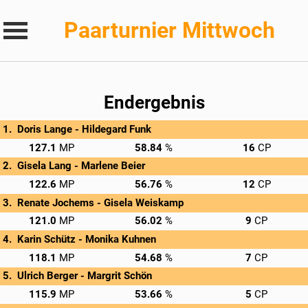
Paarturnier Mittwoch
Endergebnis
Doris Lange - 
Hildegard Funk
→
Privatscore
127.1
58.84
16
Gisela Lang - 
Marlene Beier
→
Privatscore
122.6
56.76
12
Renate Jochems - 
Gisela Weiskamp
→
Privatscore
121.0
56.02
9
Karin Schütz - 
Monika Kuhnen
→
Privatscore
118.1
54.68
7
Ulrich Berger - 
Margrit Schön
→
Privatscore
115.9
53.66
5