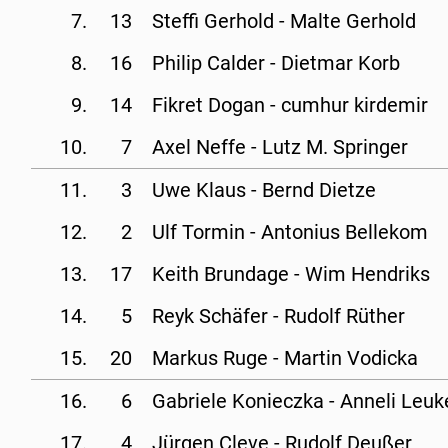
7.
13
Steffi Gerhold - 
Malte Gerhold
8.
16
Philip Calder - 
Dietmar Korb
9.
14
Fikret Dogan - 
cumhur kirdemir
10.
7
Axel Neffe - 
Lutz M. Springer
11.
3
Uwe Klaus - 
Bernd Dietze
12.
2
Ulf Tormin - 
Antonius Bellekom
13.
17
Keith Brundage - 
Wim Hendriks
14.
5
Reyk Schäfer - 
Rudolf Rüther
15.
20
Markus Ruge - 
Martin Vodicka
16.
6
Gabriele Konieczka - 
Anneli Leuk
17.
4
Jürgen Cleve - 
Rudolf Deußer