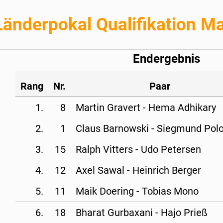
Länderpokal Qualifikation Ma
Endergebnis
Rang
Nr.
Paar
1.
8
Martin Gravert - 
Hema Adhikary
2.
1
Claus Barnowski - 
Siegmund Pol
3.
15
Ralph Vitters - 
Udo Petersen
4.
12
Axel Sawal - 
Heinrich Berger
5.
11
Maik Doering - 
Tobias Mono
6.
18
Bharat Gurbaxani - 
Hajo Prieß